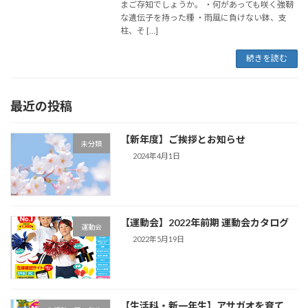
まご存知でしょうか。 ・何があっても咲く強靭
な遺伝子を持った種 ・雨風に負けない鉢、支
柱、そ […]
続きを読む
最近の投稿
【新年度】ご挨拶とお知らせ
未分類
2024年4月1日
【運動会】2022年前期 運動会カタログ
運動会
2022年5月19日
【生活科・新一年生】アサガオを育て