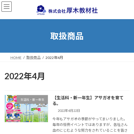
コ
ナ
ン
ビ
テ
ゲ
ン
ー
ツ
シ
へ
ョ
取扱商品
ス
ン
キ
に
ッ
移
プ
動
HOME
取扱商品
2022年4月
2022年4月
【生活科・新一年生】アサガオを育て
生活科・新一年生
る。
2022年4月22日
今年もアサガオの季節がやってまいりました。
毎年の恒例イベントではありますが、各社さん
血のにじむような努力をされていることを皆さ